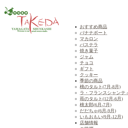
おすすめ商品
バナナボート
マカロン
バステラ
焼き菓子
ジャム
チョコ
ギフト
クッキー
季節の商品
桃のタルト(7月-8月)
ラ・フランスシャンテ
苺のタルト(12月-6月)
桃太郎(6月-7月)
だだちゃ(6月-9月)
いもおもい(9月-12月)
店舗情報