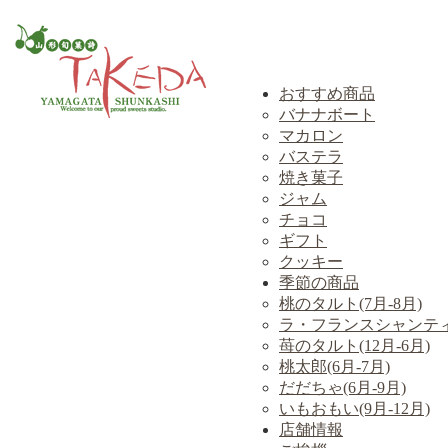
おすすめ商品
バナナボート
マカロン
バステラ
焼き菓子
ジャム
チョコ
ギフト
クッキー
季節の商品
桃のタルト(7月-8月)
ラ・フランスシャンテ
苺のタルト(12月-6月)
桃太郎(6月-7月)
だだちゃ(6月-9月)
いもおもい(9月-12月)
店舗情報